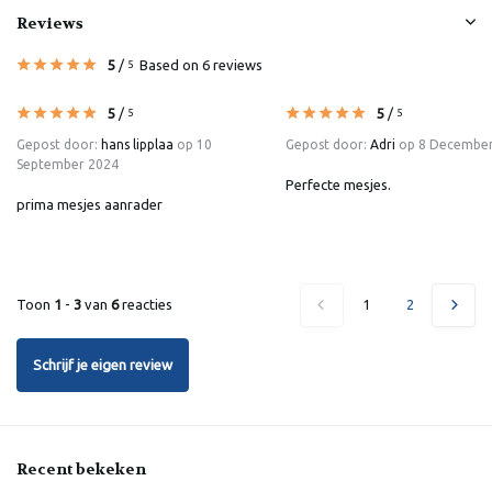
Reviews
5
/
Based on 6 reviews
5
5
/
5
/
5
5
Gepost door:
hans lipplaa
op 10
Gepost door:
Adri
op 8 December
September 2024
Perfecte mesjes.
prima mesjes aanrader
Toon
1
-
3
van
6
reacties
1
2
Schrijf je eigen review
Recent bekeken