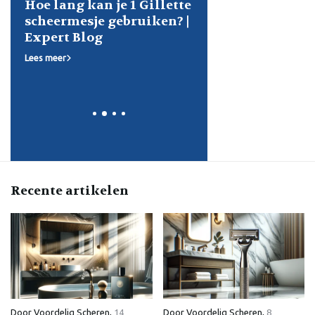
ette
Wilkinson Hydro 5 vs
Ontdek de Beste
n? |
Hydro 3: De Ultieme
Aanbiedingen op
Scheermes Vergelijking
Opzetborstels voor
voor een Perfecte
B: Bespaar Slim e
Scheerbeurt!
Verzorg Je Glimla
Lees meer
Lees meer
Recente artikelen
Door
Voordelig Scheren
,
14
Door
Voordelig Scheren
,
8