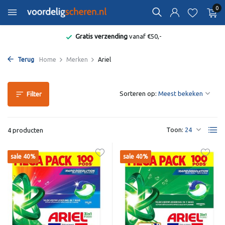
0
Gratis verzending
vanaf €50,-
Terug
Home
Merken
Ariel
Sorteren op:
Filter
Toon:
4 producten
sale 40%
sale 40%