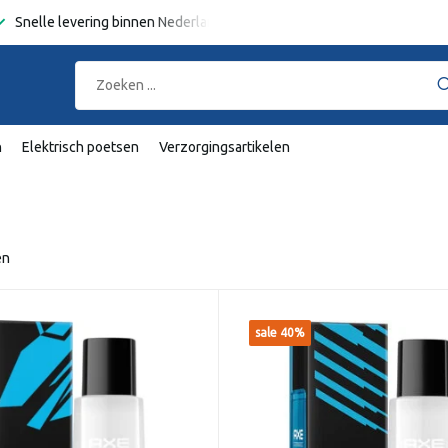
Snelle levering binnen Nederland en België
Gratis verzending
va
n
Elektrisch poetsen
Verzorgingsartikelen
en
sale 40%