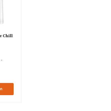
e Chill
 =
en