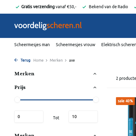
elgië
Gratis verzending
vanaf €50,-
Bekend van de Radio
Scheermesjes man
Scheermesjes vrouw
Elektrisch schere
Terug
Home
Merken
axe
Merken
2 product
Prijs
sale 40%
Tot
Merken