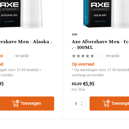
axe
ershave Men - Alaska .
Axe Aftershave Men - Ic
. - 100ML
Vergelijk
Vergelijk
ad
Op voorraad
gen voor 21:00 besteld =
* Op werkdagen voor 21:00 besteld
rzonden
vandaag verzonden
95
€5,95
€9,99
Incl. btw
Toevoegen
Toevoeg