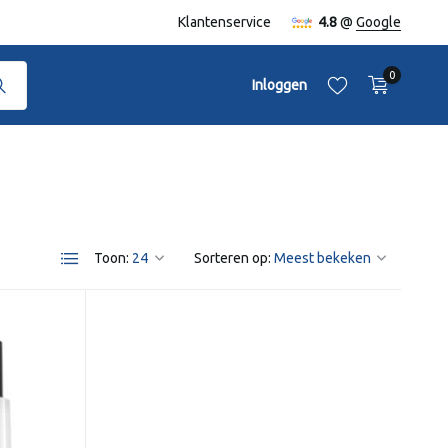
naf €50,-
Klantenservice
4.8
@
Google
0
Inloggen
Toon:
Sorteren op:
Account aanmaken
Account aanmaken