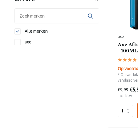
Alle merken
axe
axe
Axe Aft
- 100ML
Op voorra
* Op werkda
vandaag ve
€5,
€9,99
Incl. btw