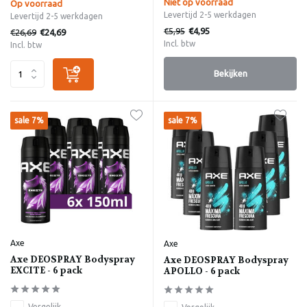
Niet op voorraad
Op voorraad
Levertijd 2-5 werkdagen
Levertijd 2-5 werkdagen
€5,95
€4,95
€26,69
€24,69
Incl. btw
Incl. btw
Bekijken
sale 7%
sale 7%
Axe
Axe
Axe DEOSPRAY Bodyspray
Axe DEOSPRAY Bodyspray
EXCITE - 6 pack
APOLLO - 6 pack
Vergelijk