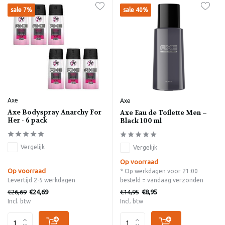
sale 7%
sale 40%
Axe
Axe
Axe Bodyspray Anarchy For
Axe Eau de Toilette Men –
Her - 6 pack
Black 100 ml
Vergelijk
Vergelijk
Op voorraad
Op voorraad
* Op werkdagen voor 21:00
Levertijd 2-5 werkdagen
besteld = vandaag verzonden
€26,69
€14,95
€24,69
€8,95
Incl. btw
Incl. btw