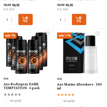
€9,99
€9,99
€6,95
€5,95
Incl. btw
Incl. btw
sale 7%
sale 17%
Axe
Axe
Axe Bodyspray DARK
Axe Marine Aftershave - 100
TEMPTATION - 6 pack
ml
Vergelijk
Vergelijk