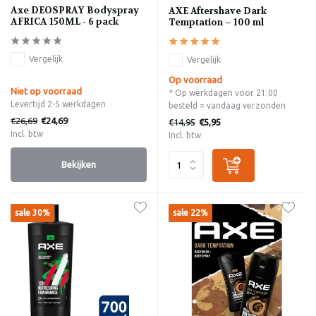
Axe DEOSPRAY Bodyspray
AXE Aftershave Dark
AFRICA 150ML - 6 pack
Temptation – 100 ml
Vergelijk
Vergelijk
Op voorraad
Niet op voorraad
* Op werkdagen voor 21:00
Levertijd 2-5 werkdagen
besteld = vandaag verzonden
€26,69
€24,69
€14,95
€5,95
Incl. btw
Incl. btw
Bekijken
sale 30%
sale 22%