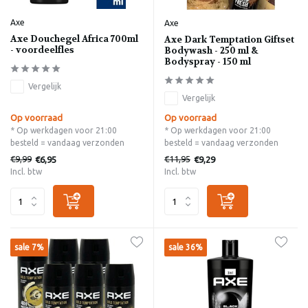
Axe
Axe
Axe Douchegel Africa 700ml
Axe Dark Temptation Giftset
- voordeelfles
Bodywash - 250 ml &
Bodyspray - 150 ml
Vergelijk
Vergelijk
Op voorraad
Op voorraad
* Op werkdagen voor 21:00
* Op werkdagen voor 21:00
besteld = vandaag verzonden
besteld = vandaag verzonden
€9,99
€11,95
€6,95
€9,29
Incl. btw
Incl. btw
sale 7%
sale 36%