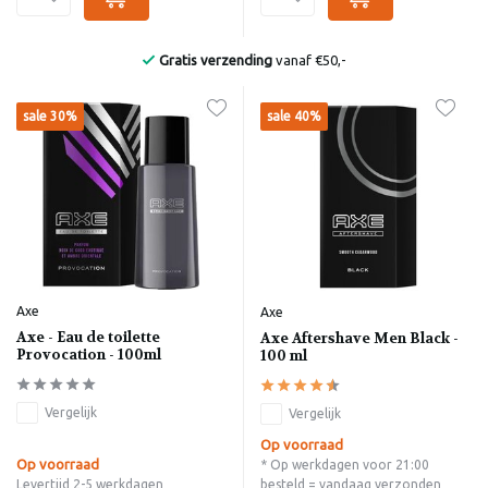
Bekend van de Radio
sale 30%
sale 40%
Axe
Axe
Axe - Eau de toilette
Axe Aftershave Men Black -
Provocation - 100ml
100 ml
Vergelijk
Vergelijk
Op voorraad
Op voorraad
* Op werkdagen voor 21:00
Levertijd 2-5 werkdagen
besteld = vandaag verzonden