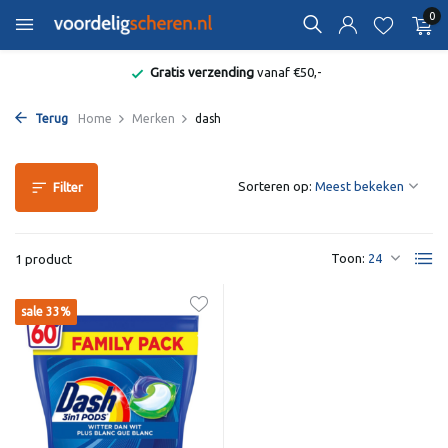
0
Gratis verzending
vanaf €50,-
Terug
Home
Merken
dash
Sorteren op:
Filter
Toon:
1 product
sale 33%