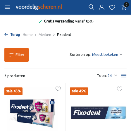
0
Gratis verzending
vanaf €50,-
Terug
Home
Merken
Fixodent
Sorteren op:
Filter
Toon:
3 producten
sale 45%
sale 45%