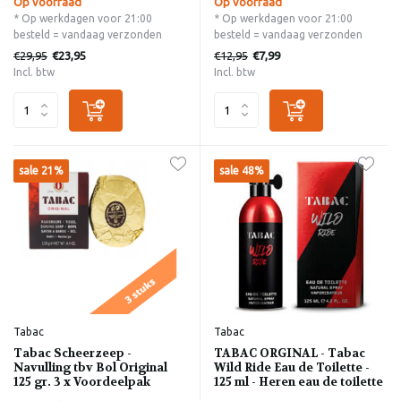
Op voorraad
Op voorraad
* Op werkdagen voor 21:00
* Op werkdagen voor 21:00
besteld = vandaag verzonden
besteld = vandaag verzonden
€29,95
€12,95
€23,95
€7,99
Incl. btw
Incl. btw
sale 21%
sale 48%
Tabac
Tabac
Tabac Scheerzeep -
TABAC ORGINAL - Tabac
Navulling tbv Bol Original
Wild Ride Eau de Toilette -
125 gr. 3 x Voordeelpak
125 ml - Heren eau de toilette