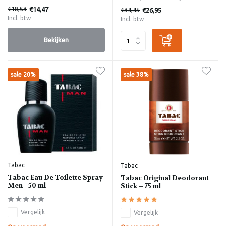
€18,53
€14,47
€34,45
€26,95
Incl. btw
Incl. btw
Bekijken
sale 20%
sale 38%
Tabac
Tabac
Tabac Eau De Toilette Spray
Tabac Original Deodorant
Men - 50 ml
Stick – 75 ml
Vergelijk
Vergelijk