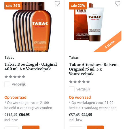
sale 26%
sale 22%
Tabac
Tabac
Tabac Douchegel - Original
Tabac Aftershave Balsem -
400 ml. 6 x Voordeelpak
Original 75 ml. 3 x
Voordeelpak
Vergelijk
Vergelijk
Op voorraad
Op voorraad
* Op werkdagen voor 21:00
* Op werkdagen voor 21:00
besteld = vandaag verzonden
besteld = vandaag verzonden
€115,45
€57,45
€84,95
€44,95
Incl. btw
Incl. btw