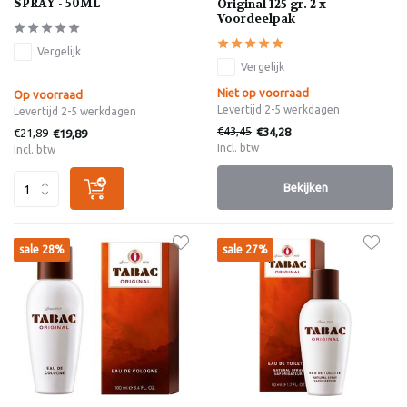
SPRAY - 50ML
Original 125 gr. 2 x
Voordeelpak
Vergelijk
Vergelijk
Niet op voorraad
Op voorraad
Levertijd 2-5 werkdagen
Levertijd 2-5 werkdagen
€43,45
€34,28
€21,89
€19,89
Incl. btw
Incl. btw
Bekijken
sale 28%
sale 27%