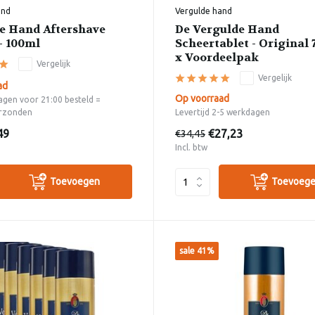
and
Vergulde hand
e Hand Aftershave
De Vergulde Hand
- 100ml
Scheertablet - Original 7
x Voordeelpak
Vergelijk
Vergelijk
ad
Op voorraad
gen voor 21:00 besteld =
rzonden
Levertijd 2-5 werkdagen
49
€27,23
€34,45
Incl. btw
Toevoegen
Toevoeg
sale 41%