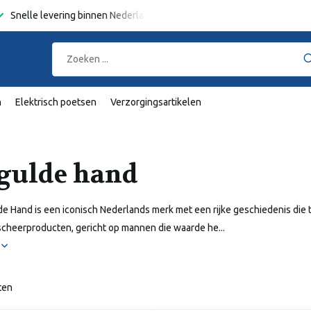
Snelle levering binnen Nederland en België
Gratis verzending
va
n
Elektrisch poetsen
Verzorgingsartikelen
gulde hand
e Hand is een iconisch Nederlands merk met een rijke geschiedenis die t
scheerproducten, gericht op mannen die waarde he...
r
ten