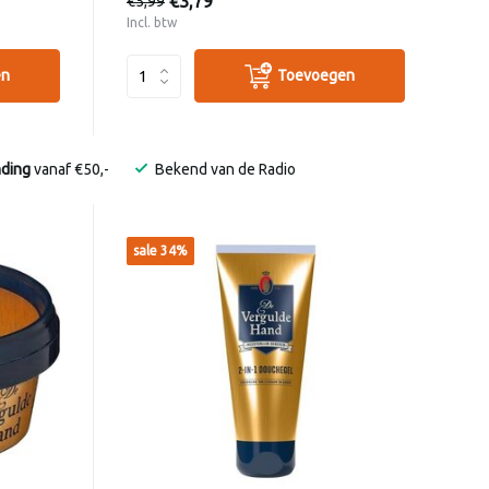
€3,79
€5,99
Incl. btw
en
Toevoegen
nding
vanaf €50,-
Bekend van de Radio
sale 34%