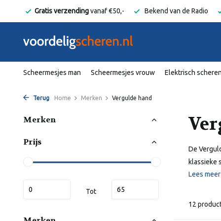
elgië
Gratis verzending
vanaf €50,-
Bekend van de Radio
Scheermesjes man
Scheermesjes vrouw
Elektrisch schere
Terug
Home
Merken
Vergulde hand
Ver
Merken
Prijs
De Verguld
klassieke 
Lees mee
Tot
12 produc
Merken