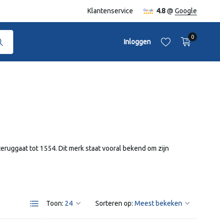
naf €50,-
Klantenservice
4.8
@
Google
0
Inloggen
Account aanmaken
Account aanmaken
eruggaat tot 1554. Dit merk staat vooral bekend om zijn
Toon:
Sorteren op: