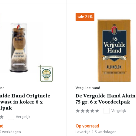
sale 21%
and
Vergulde hand
ulde Hand Originele
De Vergulde Hand Aluin 
wast in koker 6 x
75 gr. 6 x Voordeelpak
elpak
Vergelijk
Vergelijk
ad
Op voorraad
-5 werkdagen
Levertijd 2-5 werkdagen