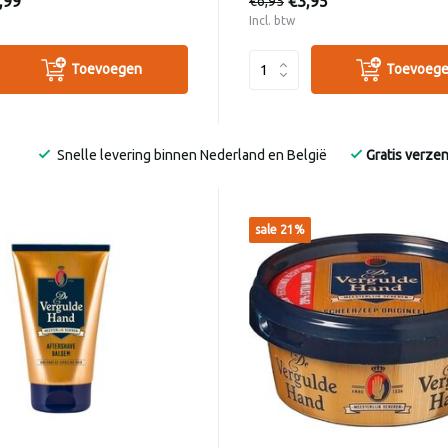
,99
€3,95
€6,95
Incl. btw
Toevoegen
Toevoeg
Snelle levering binnen Nederland en België
Gratis verze
sale 21%