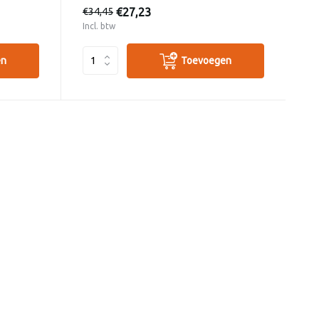
€27,23
€34,45
Incl. btw
en
Toevoegen