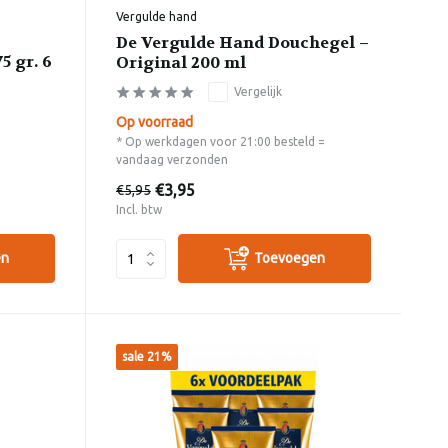
Vergulde hand
De Vergulde Hand Douchegel –
5 gr. 6
Original 200 ml
Vergelijk
Op voorraad
* Op werkdagen voor 21:00 besteld =
vandaag verzonden
€3,95
€5,95
Incl. btw
en
Toevoegen
sale 21%