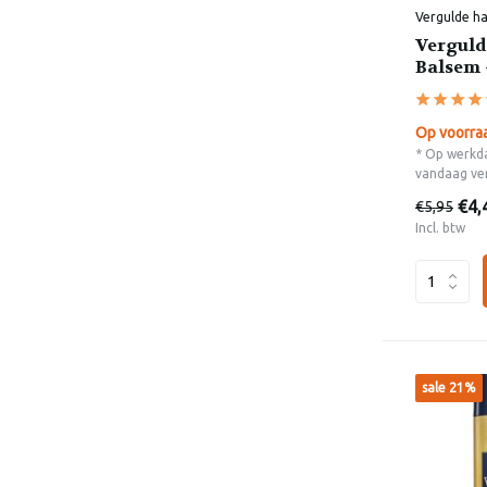
Vergulde h
Verguld
Balsem 
Op voorra
* Op werkda
vandaag ve
€4,
€5,95
Incl. btw
sale 21%