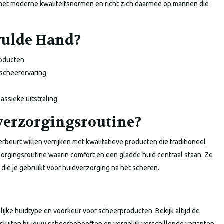
et moderne kwaliteitsnormen en richt zich daarmee op mannen die
gulde Hand?
roducten
 scheerervaring
assieke uitstraling
 verzorgingsroutine?
beurt willen verrijken met kwalitatieve producten die traditioneel
orgingsroutine waarin comfort en een gladde huid centraal staan. Ze
ie je gebruikt voor huidverzorging na het scheren.
ijke huidtype en voorkeur voor scheerproducten. Bekijk altijd de
luiten bij jouw scheerbehoeften en vergelijk verschillende varianten