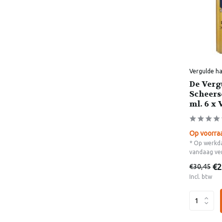
Vergulde h
De Verg
Scheers
ml. 6 x
Op voorra
* Op werkda
vandaag ve
€2
€30,45
Incl. btw