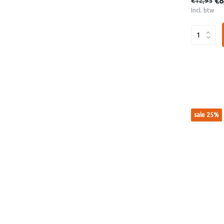
€8
€12,95
Incl. btw
sale 25%