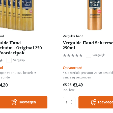
and
Vergulde hand
ulde Hand
Vergulde Hand Scheersc
chuim - Original 250
250ml
 Voordeelpak
Vergelijk
Vergelijk
ad
Op voorraad
gen voor 21:00 besteld =
* Op werkdagen voor 21:00 besteld
rzonden
vandaag verzonden
4,20
€3,49
€5,95
Incl. btw
Toevoegen
Toevoeg