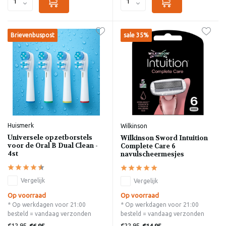
Brievenbuspost
sale 35%
Huismerk
Wilkinson
Universele opzetborstels
Wilkinson Sword Intuition
voor de Oral B Dual Clean -
Complete Care 6
4st
navulscheermesjes
Vergelijk
Vergelijk
Op voorraad
Op voorraad
* Op werkdagen voor 21:00
* Op werkdagen voor 21:00
besteld = vandaag verzonden
besteld = vandaag verzonden
€12,95
€22,95
€6,95
€14,95