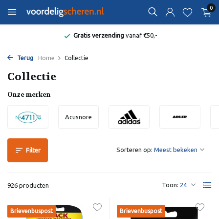
0
Bekend van de Radio
Terug
Home
Collectie
Collectie
Onze merken
Acusnore
Sorteren op:
Filter
Toon:
926 producten
Brievenbuspost
Brievenbuspost