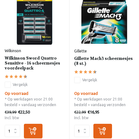
Wilkinson
Gillette
Wilkinson Sword Quattro
Gillette Mach3 scheermesjes
Sensitive - 16 scheermesjes
(8 st.)
voordeelpack
Vergelijk
Vergelijk
Op voorraad
Op voorraad
* Op werkdagen voor 21:00
* Op werkdagen voor 21:00
besteld = vandaag verzonden
besteld = vandaag verzonden
€39,99
€22,99
€22,50
€16,95
Incl. btw
Incl. btw