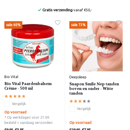
Bekend van de Radio
sale 60%
sale 73%
Bio Vital
Deepsleep
Bio Vital Paardenbalsem
Snapon Smile Nep tanden
Crème - 500 ml
boven en onder - Witte
tanden
Vergelijk
Vergelijk
Op voorraad
* Op werkdagen voor 21:00
Op voorraad
besteld = vandaag verzonden
€9,95
€29,95
€3,95
€7,95