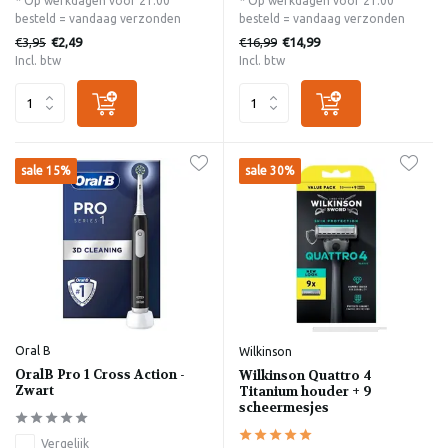
* Op werkdagen voor 21:00
* Op werkdagen voor 21:00
besteld = vandaag verzonden
besteld = vandaag verzonden
€3,95
€16,99
€2,49
€14,99
Incl. btw
Incl. btw
sale 15%
sale 30%
Oral B
Wilkinson
OralB Pro 1 Cross Action -
Wilkinson Quattro 4
Zwart
Titanium houder + 9
scheermesjes
Vergelijk