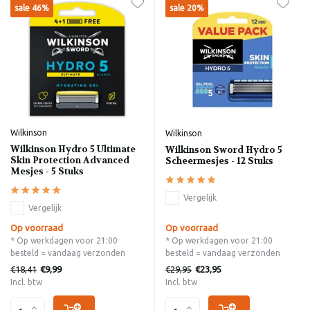
sale 46%
sale 20%
Wilkinson
Wilkinson
Wilkinson Hydro 5 Ultimate
Wilkinson Sword Hydro 5
Skin Protection Advanced
Scheermesjes - 12 Stuks
Mesjes - 5 Stuks
Vergelijk
Vergelijk
Op voorraad
Op voorraad
* Op werkdagen voor 21:00
* Op werkdagen voor 21:00
besteld = vandaag verzonden
besteld = vandaag verzonden
€18,41
€29,95
€9,99
€23,95
Incl. btw
Incl. btw