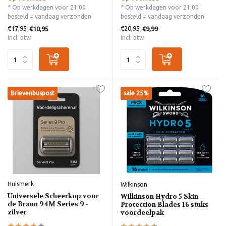
* Op werkdagen voor 21:00
* Op werkdagen voor 21:00
besteld = vandaag verzonden
besteld = vandaag verzonden
€17,95
€20,95
€10,95
€9,99
Incl. btw
Incl. btw
Brievenbuspost
sale 25%
Huismerk
Wilkinson
Universele Scheerkop voor
Wilkinson Hydro 5 Skin
de Braun 94M Series 9 -
Protection Blades 16 stuks
zilver
voordeelpak