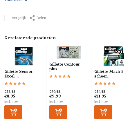
Vergelijk
Delen
Gerelateerde producten
Gillette Contour
plus ...
Gillette Sensor
Gillette Mach 3
Excel ...
scheer...
€13,95
€20,95
€14,95
€8,95
€9,99
€11,95
Incl. btw
Incl. btw
Incl. btw