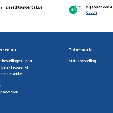
Wij scoren een
4
pen
Zie rechtsonder de Live
4.8
Google
 Account
Informatie
je bestellingen, Spaar
Status bestelling
 bekijk facturen of
eer een artikel.
en
t aanmaken