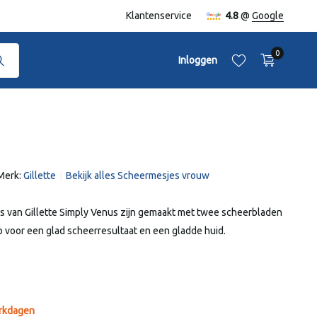
naf €50,-
Klantenservice
4.8
@
Google
0
Inloggen
Merk:
Gillette
Bekijk alles Scheermesjes vrouw
Account aanmaken
Account aanmaken
 van Gillette Simply Venus zijn gemaakt met twee scheerbladen
p voor een glad scheerresultaat en een gladde huid.
erkdagen