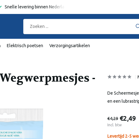
Snelle levering binnen Nederland en België
Gratis verzending
va
n
Elektrisch poetsen
Verzorgingsartikelen
s Wegwerpmesjes -
De Scheermesjes
en een lubrastri
€2,49
€4,29
Incl. btw
Levertijd 2-5 w