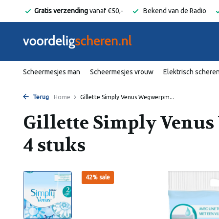
elgië
Gratis verzending
vanaf €50,-
Bekend van de Radio
Scheermesjes man
Scheermesjes vrouw
Elektrisch schere
Terug
Home
Gillette Simply Venus Wegwerpm...
Gillette Simply Venu
4 stuks
42% sale