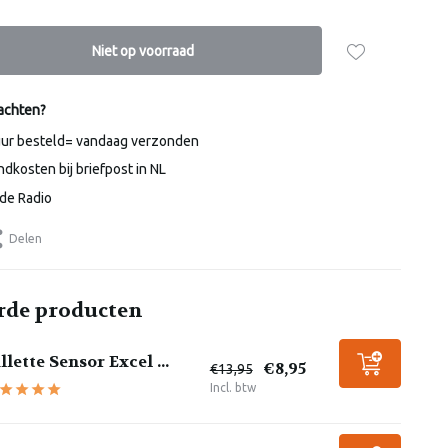
Niet op voorraad
achten?
uur besteld= vandaag verzonden
dkosten bij briefpost in NL
de Radio
Delen
rde producten
llette Sensor Excel ...
€8,95
€13,95
Incl. btw