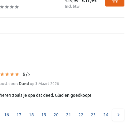
€11,95
€19,99
Incl. btw
5
/
5
post door:
David
op 3 Maart 2026
heren zoals je opa dat deed. Glad en goedkoop!
16
17
18
19
20
21
22
23
24
25