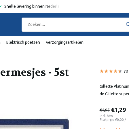
Snelle levering binnen Nederland en België
Gratis verzending
va
n
Elektrisch poetsen
Verzorgingsartikelen
ermesjes - 5st
73
Gillette Platinu
de Gillette supe
€1,29
€4,95
Incl. btw
Stukprijs:
€0,00
/