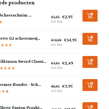
rde producten
 Scheerschuim ...
€2,95
€5,95
Incl. btw
lette G2 scheermesj...
€14,95
€19,99
Incl. btw
lkinson Sword Classi...
€2,49
€4,95
Incl. btw
rmes Houder - Sch...
€3,95
€8,95
Incl. btw
llette Fusion Proshi...