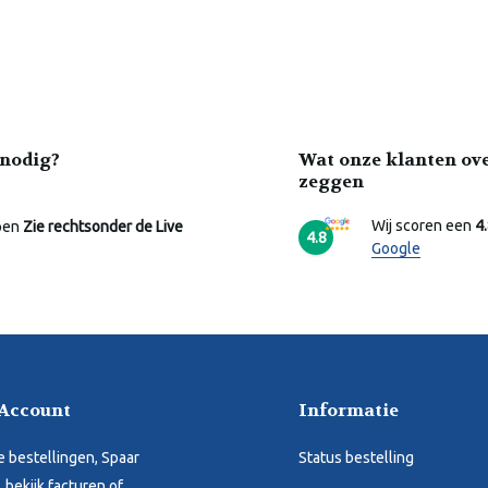
nodig?
Wat onze klanten ov
zeggen
Wij scoren een
4
pen
Zie rechtsonder de Live
4.8
Google
 Account
Informatie
je bestellingen, Spaar
Status bestelling
 bekijk facturen of