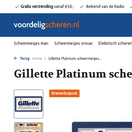
elgië
Gratis verzending
vanaf €50,-
Bekend van de Radio
Scheermesjes man
Scheermesjes vrouw
Elektrisch schere
Terug
Home
Gillette Platinum scheermesjes...
Gillette Platinum sche
Brievenbuspost