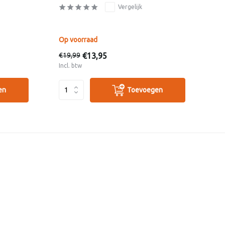
Vergelijk
Op voorraad
Op
€13,95
€19,99
€3
Incl. btw
Inc
en
Toevoegen