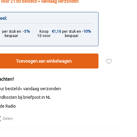
voor 21:00 besteld = vandaag verzonden
eel:
-5%
-10%
3
per stuk en
Koop
€1,16
per stuk en
bespaar
10 voor
bespaar
Toevoegen aan winkelwagen
achten?
uur besteld= vandaag verzonden
dkosten bij briefpost in NL
de Radio
Delen