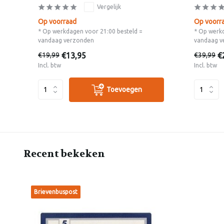
Vergelijk
Op voorraad
Op voorr
* Op werkdagen voor 21:00 besteld =
* Op werk
vandaag verzonden
vandaag v
€13,95
€
€19,99
€39,99
Incl. btw
Incl. btw
Toevoegen
Recent bekeken
Brievenbuspost