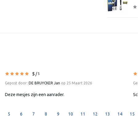
5
/
5
Gepost door:
DE BRUYCKER Jan
op 25 Maart 2026
Ge
Deze mesjes zijn een aanrader.
Sc
5
6
7
8
9
10
11
12
13
14
15