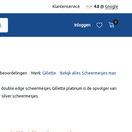
naf €50,-
Klantenservice
4.8
@
Google
0
Inloggen
 beoordelingen
Merk:
Gillette
Bekijk alles Scheermesjes man
Account aanmaken
Account aanmaken
m double edge scheermesjes Gillette platinum is de opvolger van
r silver scheermesjes.