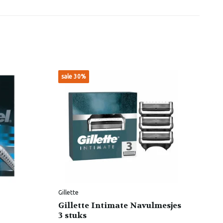
sale 30%
sa
Gillette
Gil
Gillette Intimate Navulmesjes
Gi
3 stuks
6 