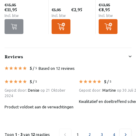
€15,95
€13,95
€11,95
€2,95
€8,95
€5,95
Incl. btw
Incl. btw
Incl. btw
Reviews
5
/
Based on 12 reviews
5
5
/
5
/
5
5
Gepost door:
Denise
op 21 Oktober
Gepost door:
Martine
op 30 Juli 
2024
Kwalitatief en doeltreffend sche
Product voldoet aan de verwachtingen
Toon
1
-
3
van
12
reacties
1
2
3
4