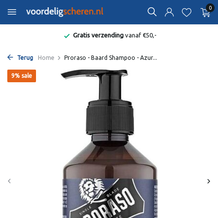
0
Gratis verzending
vanaf €50,-
Terug
Home
Proraso - Baard Shampoo - Azur...
9% sale