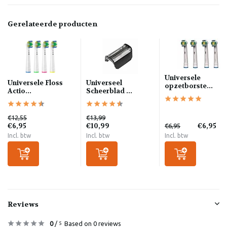
Gerelateerde producten
Universele
Universele Floss
Universeel
opzetborste...
Actio...
Scheerblad ...
€12,55
€13,99
€6,95
€10,99
€6,95
€6,95
Incl. btw
Incl. btw
Incl. btw
Reviews
0
/
Based on 0 reviews
5