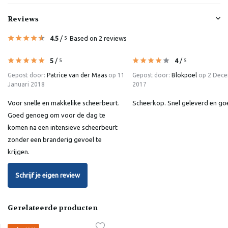
Reviews
4.5
/
Based on 2 reviews
5
5
/
4
/
5
5
Gepost door:
Patrice van der Maas
op 11
Gepost door:
Blokpoel
op 2 Dec
Januari 2018
2017
Voor snelle en makkelike scheerbeurt.
Scheerkop. Snel geleverd en go
Goed genoeg om voor de dag te
komen na een intensieve scheerbeurt
zonder een branderig gevoel te
krijgen.
Schrijf je eigen review
Gerelateerde producten