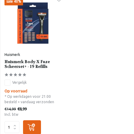
sale 40%
Huismerk
Huismerk Body-X Fuze
Scheerset+ - 19 Refills
Vergelijk
Op voorraad
* Op werkdagen voor 21:00
besteld = vandaag verzonden
€14,99
€8,99
Incl. btw