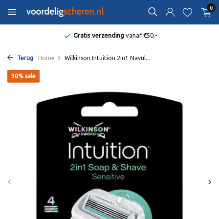
0
Gratis verzending
vanaf €50,-
Terug
Home
Wilkinson Intuition 2in1 Navul...
30% sale