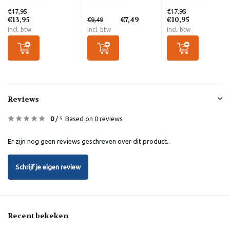
€17,95
€17,95
€13,95
€7,49
€10,95
€9,49
Incl. btw
Incl. btw
Incl. btw
Reviews
0
/
Based on 0 reviews
5
Er zijn nog geen reviews geschreven over dit product..
Schrijf je eigen review
Recent bekeken