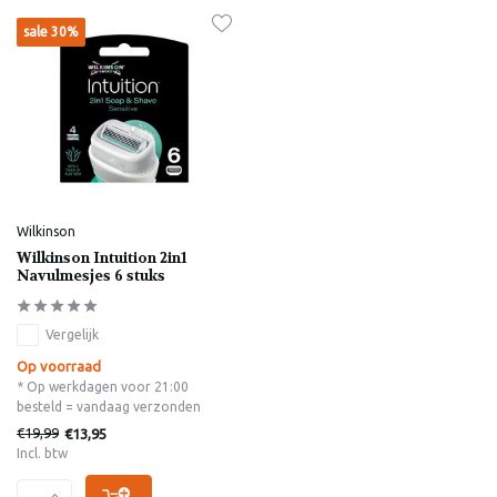
sale 30%
Wilkinson
Wilkinson Intuition 2in1
Navulmesjes 6 stuks
Vergelijk
Op voorraad
* Op werkdagen voor 21:00
besteld = vandaag verzonden
€19,99
€13,95
Incl. btw