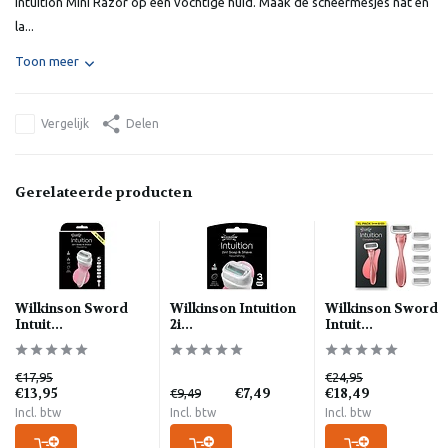
Intuition Mini Razor op een vochtige huid. Maak de scheermesjes nat en
la...
Toon meer
Vergelijk
Delen
Gerelateerde producten
Wilkinson Sword
Wilkinson Intuition
Wilkinson Sword
Intuit...
2i...
Intuit...
€17,95
€24,95
€13,95
€7,49
€18,49
€9,49
Incl. btw
Incl. btw
Incl. btw