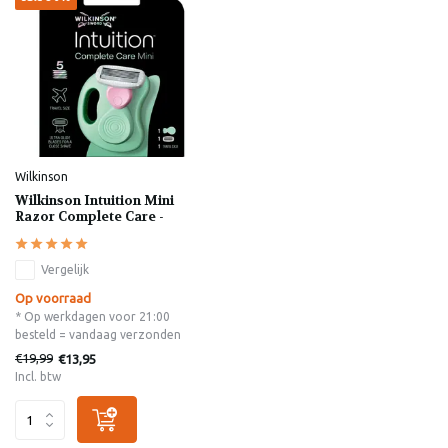
Wilkinson
Wilkinson Intuition Mini
Razor Complete Care -
Vergelijk
Op voorraad
* Op werkdagen voor 21:00
besteld = vandaag verzonden
€19,99
€13,95
Incl. btw