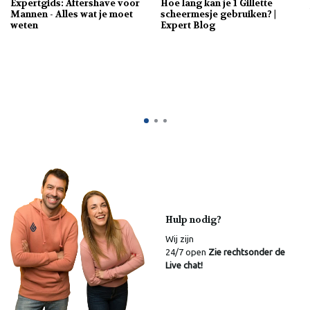
Expertgids: Aftershave voor
Hoe lang kan je 1 Gillette
Mannen - Alles wat je moet
scheermesje gebruiken? |
weten
Expert Blog
Hulp nodig?
Wij zijn
24/7 open
Zie rechtsonder de
Live chat!