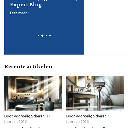
wat
Expert Blog
Scheermes Vergel
voor een Perfecte
Lees meer
Scheerbeurt!
Lees meer
Recente artikelen
Door
Voordelig Scheren
,
14
Door
Voordelig Scheren
,
8
februari 2026
februari 2026