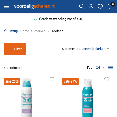
0
Gratis verzending
vanaf €50,-
Terug
Home
Merken
Deoleen
Sorteren op:
Filter
Toon:
5 producten
sale 29%
sale 29%