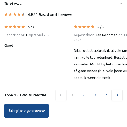
Reviews
4.9
/
Based on 41 reviews
5
5
/
5
/
5
5
Gepost door:
E
op 9 Mei 2026
Gepost door:
Jan Koopman
op 1
2026
Goed
Dit product gebruik ik al vele jar
mijn volle tevredenheid. Beslist 
aanrader. Mocht hij het onverho
af gaan weten (is al vele jaren o
neem ik weer dit merk.
Toon
1
-
3
van
41
reacties
1
2
3
4
5
Schrijf je eigen review