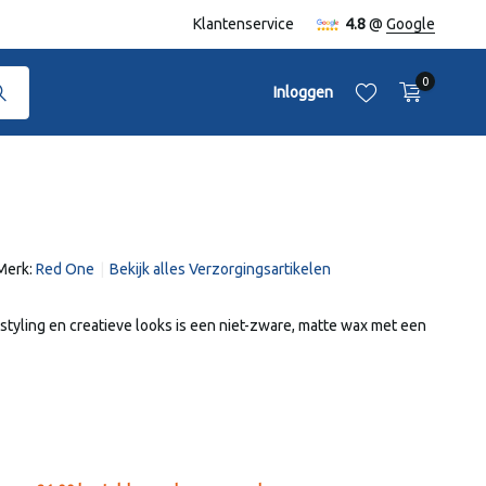
naf €50,-
Klantenservice
4.8
@
Google
0
Inloggen
Merk:
Red One
Bekijk alles Verzorgingsartikelen
Account aanmaken
Account aanmaken
styling en creatieve looks is een niet-zware, matte wax met een