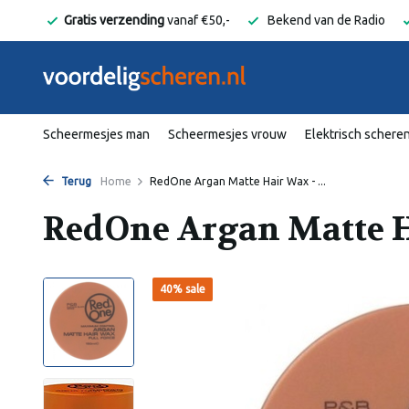
elgië
Gratis verzending
vanaf €50,-
Bekend van de Radio
Scheermesjes man
Scheermesjes vrouw
Elektrisch schere
Terug
Home
RedOne Argan Matte Hair Wax - ...
RedOne Argan Matte H
40% sale