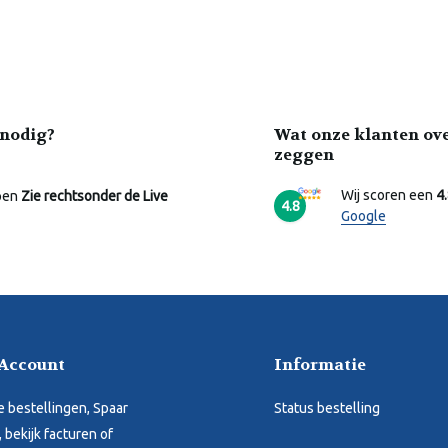
nodig?
Wat onze klanten ov
zeggen
Wij scoren een
4
pen
Zie rechtsonder de Live
4.8
Google
 Account
Informatie
je bestellingen, Spaar
Status bestelling
 bekijk facturen of