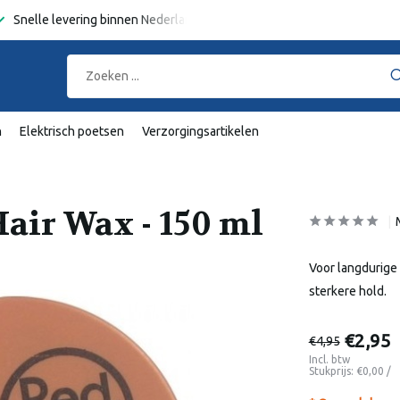
Snelle levering binnen Nederland en België
Gratis verzending
va
n
Elektrisch poetsen
Verzorgingsartikelen
air Wax - 150 ml
Voor langdurige 
sterkere hold.
€2,95
€4,95
Incl. btw
Stukprijs:
€0,00
/