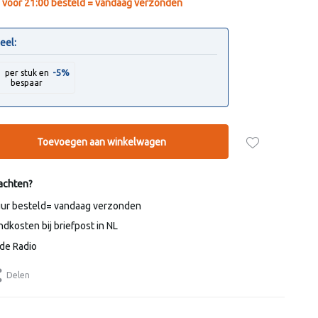
voor 21:00 besteld = vandaag verzonden
eel:
-5%
0
per stuk en
bespaar
Toevoegen aan winkelwagen
achten?
uur besteld= vandaag verzonden
dkosten bij briefpost in NL
de Radio
Delen