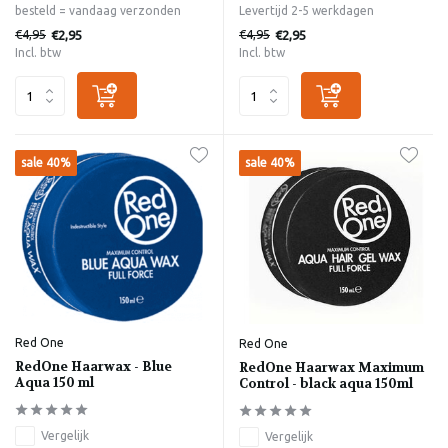
besteld = vandaag verzonden
Levertijd 2-5 werkdagen
€4,95
€4,95
€2,95
€2,95
Incl. btw
Incl. btw
sale 40%
sale 40%
Red One
Red One
RedOne Haarwax - Blue
RedOne Haarwax Maximum
Aqua 150 ml
Control - black aqua 150ml
Vergelijk
Vergelijk