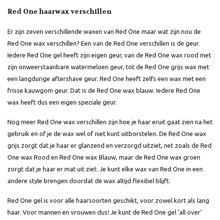
Red One haarwax verschillen
Er zijn zeven verschillende waxen van Red One maar wat zijn nou de
Red One wax verschillen? Een van de Red One verschillen is de geur.
Iedere Red One gel heeft zijn eigen geur, van de Red One wax rood met
zijn onweerstaanbare watermeloen geur, tot de Red One grijs wax met
een langdurige aftershave geur. Red One heeft zelfs een wax met een
frisse kauwgom geur. Dat is de Red One wax blauw. Iedere Red One
wax heeft dus een eigen speciale geur.
Nog meer Red One wax verschillen zijn hoe je haar eruit gaat zien na het
gebruik en of je de wax wel of niet kunt uitborstelen. De Red One wax
grijs zorgt dat je haar er glanzend en verzorgd uitziet, net zoals de Red
One wax Rood en Red One wax Blauw, maar de Red One wax groen
zorgt dat je haar er mat uit ziet. Je kunt elke wax van Red One in een
andere style brengen doordat de wax altijd flexibel blijft.
Red One gel is voor alle haarsoorten geschikt, voor zowel kort als lang
haar. Voor mannen en vrouwen dus! Je kunt de Red One gel ‘all over’