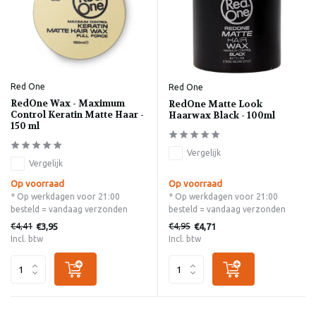
Red One
Red One
RedOne Wax - Maximum
RedOne Matte Look
Control Keratin Matte Haar -
Haarwax Black - 100ml
150 ml
Vergelijk
Vergelijk
Op voorraad
Op voorraad
* Op werkdagen voor 21:00
* Op werkdagen voor 21:00
besteld = vandaag verzonden
besteld = vandaag verzonden
€4,41
€4,95
€3,95
€4,71
Incl. btw
Incl. btw