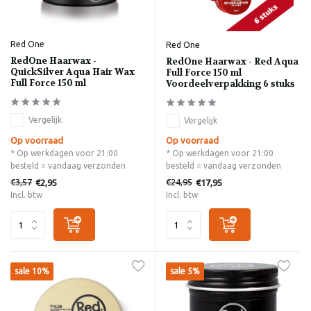
Red One
Red One
RedOne Haarwax -
RedOne Haarwax - Red Aqua
QuickSilver Aqua Hair Wax
Full Force 150 ml
Full Force 150 ml
Voordeelverpakking 6 stuks
Vergelijk
Vergelijk
Op voorraad
Op voorraad
* Op werkdagen voor 21:00
* Op werkdagen voor 21:00
besteld = vandaag verzonden
besteld = vandaag verzonden
€3,57
€24,95
€2,95
€17,95
Incl. btw
Incl. btw
sale 10%
sale 5%