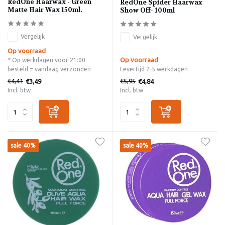
RedOne Haarwax - Green
RedOne Spider Haarwax
Matte Hair Wax 150ml.
Show Off- 100ml
Vergelijk
Vergelijk
Op voorraad
Op voorraad
* Op werkdagen voor 21:00
besteld = vandaag verzonden
Levertijd 2-5 werkdagen
€4,41
€5,95
€3,49
€4,84
Incl. btw
Incl. btw
sale 40%
sale 40%