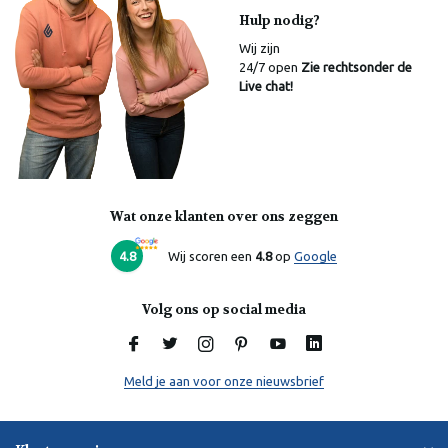
Hulp nodig?
Wij zijn
24/7 open
Zie rechtsonder de
Live chat!
Wat onze klanten over ons zeggen
Laura
Online
4.8
Wij scoren een
4.8
op
Google
Volg ons op social media
Meld je aan voor onze nieuwsbrief