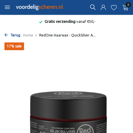
0
Gratis verzending
vanaf €50,-
Terug
Home
RedOne Haarwax - QuickSilver A...
17% sale