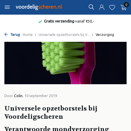
0
Gratis verzending
vanaf €50,-
Terug
Home
Universele opzetborstels bij V...
Verzorging
Door
Colin
, 10 september 2019
Universele opzetborstels bij
Voordeligscheren
Verantwoorde mondverzorging