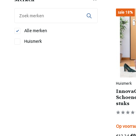
sale 18%
Alle merken
Huismerk
Huismerk
InnovaG
Schoene
stuks
Op voorra
€12,24