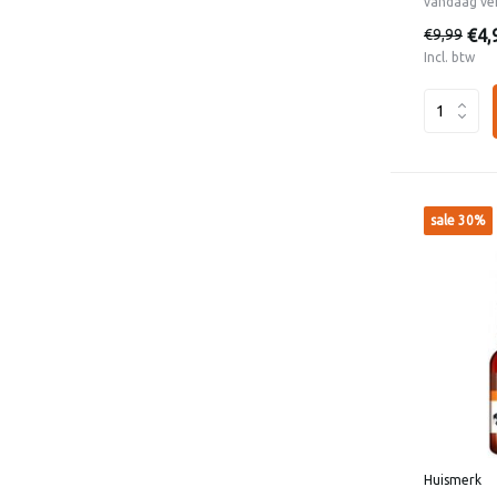
vandaag ve
€4,
€9,99
Incl. btw
sale 30%
Huismerk