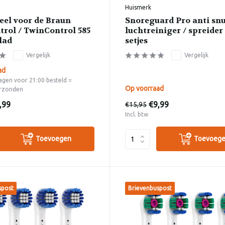
Huismerk
eel voor de Braun
Snoreguard Pro anti sn
trol / TwinControl 585
luchtreiniger / spreider 
lad
setjes
Vergelijk
Vergelijk
ad
gen voor 21:00 besteld =
Op voorraad
rzonden
,99
€9,99
€15,95
Incl. btw
Toevoegen
Toevoeg
spost
Brievenbuspost