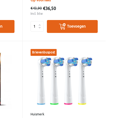
€36,50
€43,90
Incl. btw
en
Toevoegen
Brievenbuspost
Huismerk