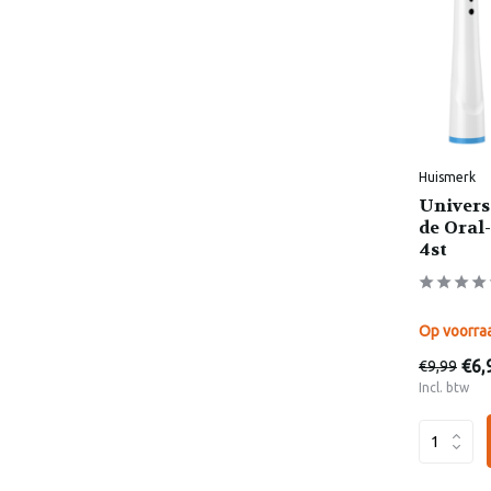
Huismerk
Univers
de Oral-
4st
Op voorra
€6,
€9,99
Incl. btw