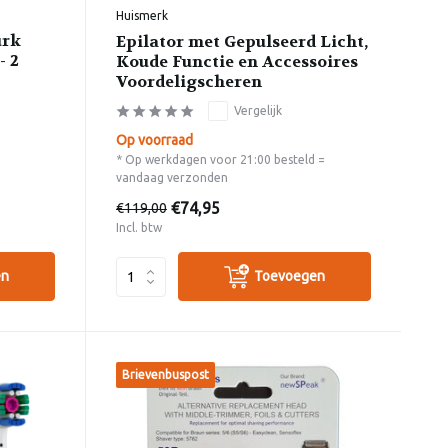
Huismerk
urk
Epilator met Gepulseerd Licht,
- 2
Koude Functie en Accessoires
Voordeligscheren
Vergelijk
Op voorraad
* Op werkdagen voor 21:00 besteld =
vandaag verzonden
€74,95
€119,00
Incl. btw
en
Toevoegen
Brievenbuspost