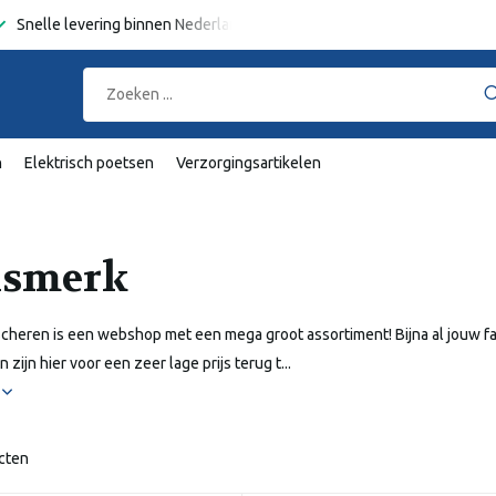
Snelle levering binnen Nederland en België
Gratis verzending
va
n
Elektrisch poetsen
Verzorgingsartikelen
ismerk
cheren is een webshop met een mega groot assortiment! Bijna al jouw f
zijn hier voor een zeer lage prijs terug t...
r
cten