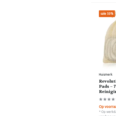
sale 50%
Huismerk
Revolut
Pads – 
Reinigi
Op voorra
* Op werkda