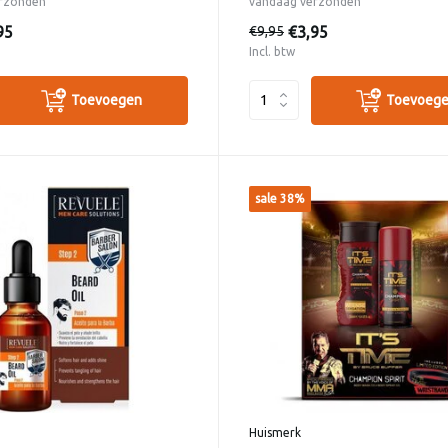
rzonden
vandaag verzonden
95
€3,95
€9,95
Incl. btw
Toevoegen
Toevoeg
sale 38%
Huismerk