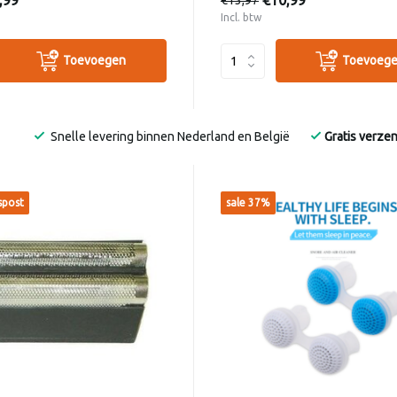
,99
€10,99
Incl. btw
Toevoegen
Toevoeg
Snelle levering binnen Nederland en België
Gratis verze
spost
sale 37%