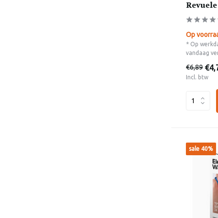
Revuele 
Op voorra
* Op werkda
vandaag ve
€4,
€6,89
Incl. btw
sale 40%