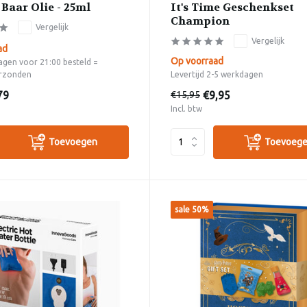
Baar Olie - 25ml
It's Time Geschenkset
Champion
Vergelijk
Vergelijk
ad
Op voorraad
gen voor 21:00 besteld =
rzonden
Levertijd 2-5 werkdagen
79
€9,95
€15,95
Incl. btw
Toevoegen
Toevoeg
sale 50%