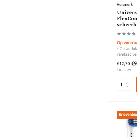
Huismerk
Univers
FlexCon
scheerb
Op voorra
* Op werkda
vandaag ve
€9
€12,70
Incl. btw
Brievenbu