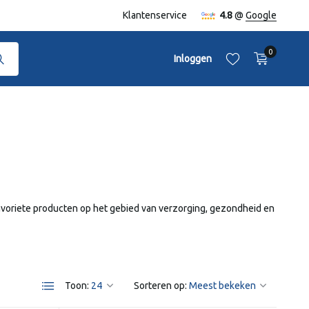
naf €50,-
Klantenservice
4.8
@
Google
0
Inloggen
Account aanmaken
Account aanmaken
avoriete producten op het gebied van verzorging, gezondheid en
Toon:
Sorteren op: