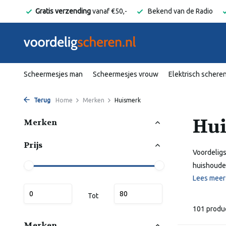
elgië
Gratis verzending
vanaf €50,-
Bekend van de Radio
Scheermesjes man
Scheermesjes vrouw
Elektrisch schere
Terug
Home
Merken
Huismerk
Hu
Merken
Prijs
Voordeligs
huishouden 
Lees mee
Tot
101 produ
Merken