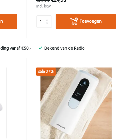
€24,95
Incl. btw
en
Toevoegen
nding
vanaf €50,-
Bekend van de Radio
sale 37%