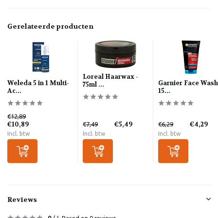
Gerelateerde producten
Loreal Haarwax -
Weleda 5 in 1 Multi-
Garnier Face Wash
75ml ...
Ac...
15...
€12,89
€10,89
€5,49
€4,29
€7,49
€6,29
Incl. btw
Incl. btw
Incl. btw
Reviews
0
/
Based on 0 reviews
5